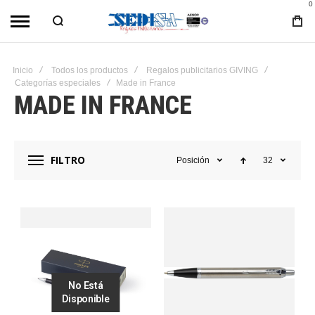
0
Inicio
Todos los productos
Regalos publicitarios GIVING
Categorías especiales
Made in France
MADE IN FRANCE
FILTRO
Posición
32
No Está
Disponible