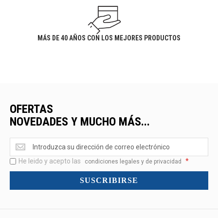
MÁS DE 40 AÑOS CON LOS MEJORES PRODUCTOS
OFERTAS
NOVEDADES Y MUCHO MÁS...
Ofertas
<br>Novedades
He leido y acepto las
*
y
condiciones legales y de privacidad
mucho
SUSCRIBIRSE
más...