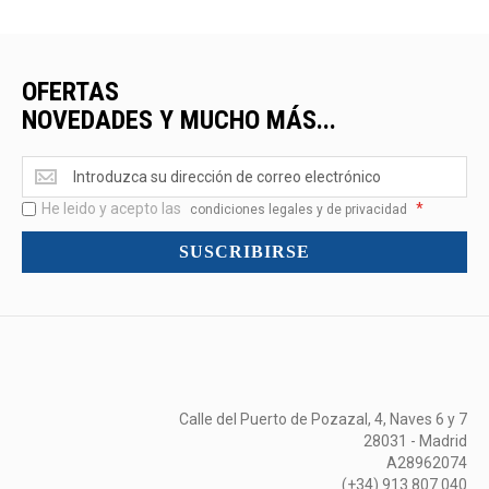
OFERTAS
NOVEDADES Y MUCHO MÁS...
Ofertas
<br>Novedades
He leido y acepto las
*
y
condiciones legales y de privacidad
mucho
SUSCRIBIRSE
más...
Calle del Puerto de Pozazal, 4, Naves 6 y 7
28031 - Madrid
A28962074
(+34) 913 807 040