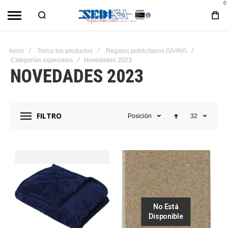
0
Inicio
Todos los productos
Regalos publicitarios GIVING
Categorías especiales
Novedades 2023
NOVEDADES 2023
FILTRO
Posición
32
No Está
Disponible