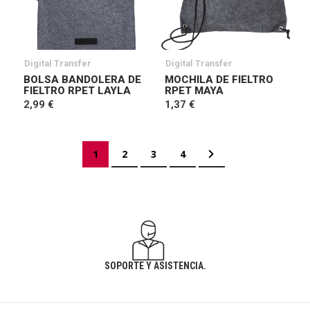
Digital Transfer
Digital Transfer
BOLSA BANDOLERA DE
MOCHILA DE FIELTRO
FIELTRO RPET LAYLA
RPET MAYA
2,99 €
1,37 €
Página
Actualmente estás leyendo página
Página
Página
Página
Página
Siguiente
1
2
3
4
SOPORTE Y ASISTENCIA.