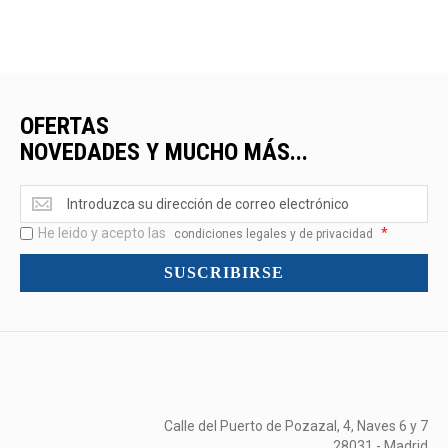
OFERTAS
NOVEDADES Y MUCHO MÁS...
Ofertas
<br>Novedades
He leido y acepto las
*
y
condiciones legales y de privacidad
mucho
SUSCRIBIRSE
más...
Calle del Puerto de Pozazal, 4, Naves 6 y 7
28031 - Madrid