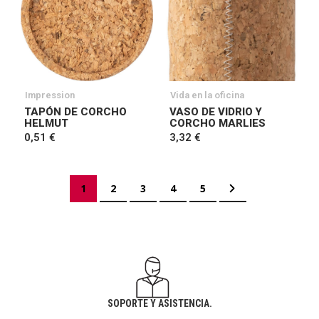
Impression
Vida en la oficina
TAPÓN DE CORCHO
VASO DE VIDRIO Y
HELMUT
CORCHO MARLIES
0,51 €
3,32 €
Página
Actualmente estás leyendo página
Página
Página
Página
Página
Página
Siguiente
1
2
3
4
5
SOPORTE Y ASISTENCIA.