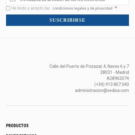
<br>Novedades
He leido y acepto las
*
y
condiciones legales y de privacidad
mucho
SUSCRIBIRSE
más...
Calle del Puerto de Pozazal, 4, Naves 6 y 7
28031 - Madrid
A28962074
(+34) 913 807 040
administracion@sedisa.com
PRODUCTOS