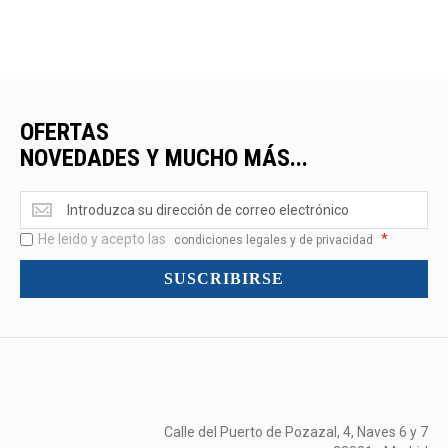
OFERTAS
NOVEDADES Y MUCHO MÁS...
Ofertas
<br>Novedades
He leido y acepto las
*
y
condiciones legales y de privacidad
mucho
SUSCRIBIRSE
más...
Calle del Puerto de Pozazal, 4, Naves 6 y 7