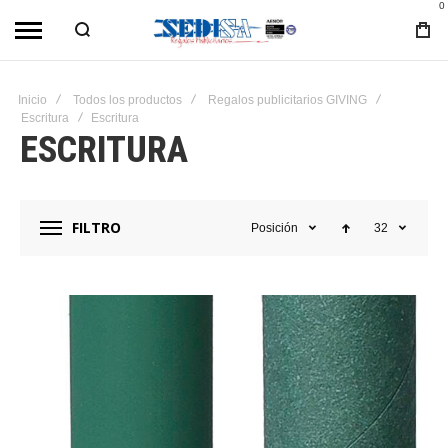
0
Inicio
Todos los productos
Regalos publicitarios GIVING
Escritura
Escritura
ESCRITURA
FILTRO
Posición
32