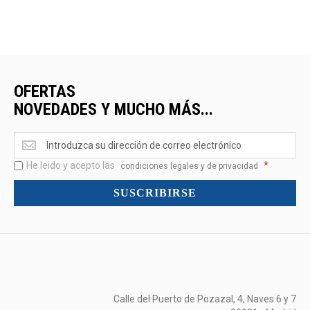
OFERTAS
NOVEDADES Y MUCHO MÁS...
Ofertas
<br>Novedades
He leido y acepto las
*
y
condiciones legales y de privacidad
mucho
SUSCRIBIRSE
más...
Calle del Puerto de Pozazal, 4, Naves 6 y 7