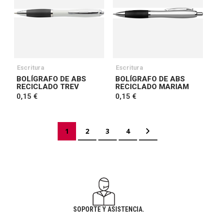
Escritura
Escritura
BOLÍGRAFO DE ABS
BOLÍGRAFO DE ABS
RECICLADO TREV
RECICLADO MARIAM
0,15 €
0,15 €
Página
Actualmente estás leyendo página
Página
Página
Página
Página
Siguiente
1
2
3
4
SOPORTE Y ASISTENCIA.