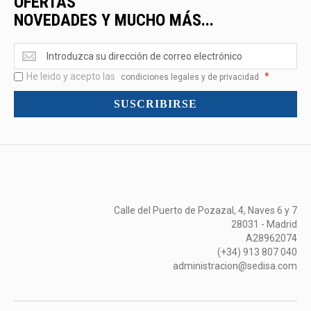
OFERTAS
NOVEDADES Y MUCHO MÁS...
Ofertas
<br>Novedades
He leido y acepto las
*
y
condiciones legales y de privacidad
mucho
SUSCRIBIRSE
más...
Calle del Puerto de Pozazal, 4, Naves 6 y 7
28031 - Madrid
A28962074
(+34) 913 807 040
administracion@sedisa.com