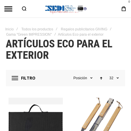
0
Inicio
Todos los productos
Regalos publicitarios GIVING
Gama "Green IMPRESSION"
Artículos Eco para el exterior
ARTÍCULOS ECO PARA EL
EXTERIOR
FILTRO
Posición
32