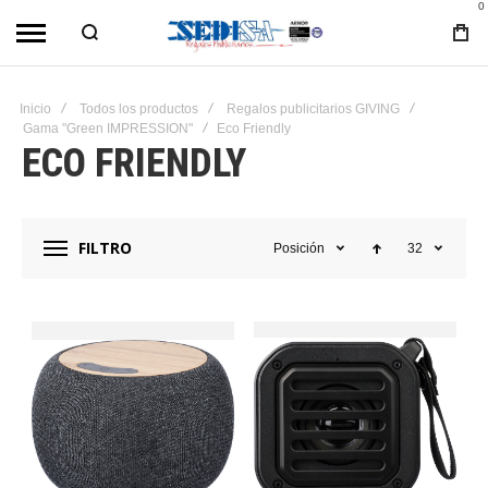
0
Inicio
Todos los productos
Regalos publicitarios GIVING
Gama "Green IMPRESSION"
Eco Friendly
ECO FRIENDLY
FILTRO
Posición
32