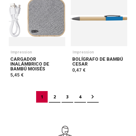
Impression
Impression
CARGADOR
BOLÍGRAFO DE BAMBÚ
INALÁMBRICO DE
CESAR
BAMBÚ MOISÉS
0,47 €
5,45 €
Página
Actualmente estás leyendo página
Página
Página
Página
Página
Siguiente
1
2
3
4