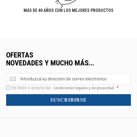
MÁS DE 40 AÑOS CON LOS MEJORES PRODUCTOS
OFERTAS
NOVEDADES Y MUCHO MÁS...
Ofertas
<br>Novedades
He leido y acepto las
*
y
condiciones legales y de privacidad
mucho
SUSCRIBIRSE
más...