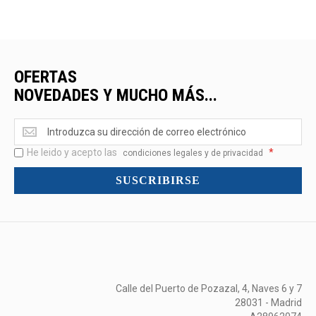
OFERTAS
NOVEDADES Y MUCHO MÁS...
Ofertas
<br>Novedades
He leido y acepto las
*
y
condiciones legales y de privacidad
mucho
SUSCRIBIRSE
más...
Calle del Puerto de Pozazal, 4, Naves 6 y 7
28031 - Madrid