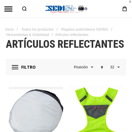
0
Inicio
Todos los productos
Regalos publicitarios GIVING
Herramientas & Visibilidad
Artículos reflectantes
ARTÍCULOS REFLECTANTES
FILTRO
Posición
32