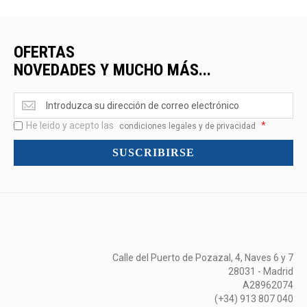
OFERTAS
NOVEDADES Y MUCHO MÁS...
Ofertas
<br>Novedades
He leido y acepto las
*
y
condiciones legales y de privacidad
mucho
SUSCRIBIRSE
más...
Calle del Puerto de Pozazal, 4, Naves 6 y 7
28031 - Madrid
A28962074
(+34) 913 807 040