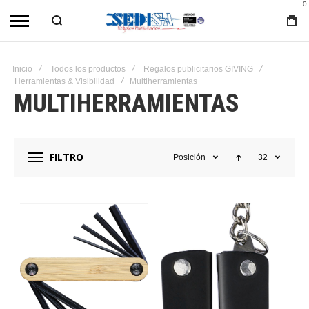
0
Inicio
Todos los productos
Regalos publicitarios GIVING
Herramientas & Visibilidad
Multiherramientas
MULTIHERRAMIENTAS
FILTRO
Posición
32