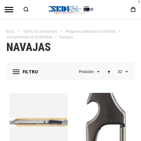
0
Inicio
Todos los productos
Regalos publicitarios GIVING
Herramientas & Visibilidad
Navajas
NAVAJAS
FILTRO
Posición
32