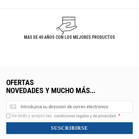
MÁS DE 40 AÑOS CON LOS MEJORES PRODUCTOS
OFERTAS
NOVEDADES Y MUCHO MÁS...
Ofertas
<br>Novedades
He leido y acepto las
*
y
condiciones legales y de privacidad
mucho
SUSCRIBIRSE
más...