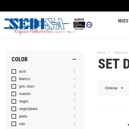
NUES
Inicio
Todos los
SET 
COLOR
artículo
azul
1
artículo
blanco
1
artículo
gris claro
1
Ordenar
artículos
marrón
3
artículos
negro
7
artículo
negro/plata
1
artículo
plata
1
artículos
rojo
2