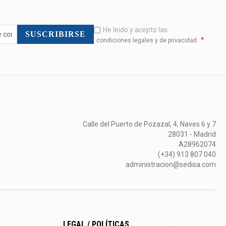
He leido y acepto las
SUSCRIBIRSE
*
condiciones legales y de privacidad
Calle del Puerto de Pozazal, 4, Naves 6 y 7
28031 - Madrid
A28962074
(+34) 913 807 040
administracion@sedisa.com
LEGAL / POLÍTICAS