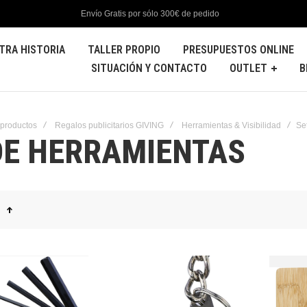
Envío Gratis por sólo 300€ de pedido
TRA HISTORIA
TALLER PROPIO
PRESUPUESTOS ONLINE
SITUACIÓN Y CONTACTO
OUTLET
B
 productos
Regalos publicitarios GIVING
Herramientas & Visibilidad
Se
DE HERRAMIENTAS