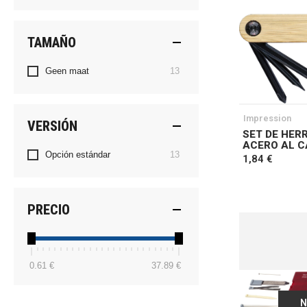
TAMAÑO
artículos
Geen maat
13
Impression
VERSIÓN
SET DE HER
ACERO AL 
artículos
Opción estándar
13
1,84 €
PRECIO
0.61 €
37.89 €
N