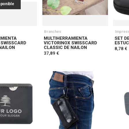
sponible
Branches
Impress
AMIENTA
MULTIHERRAMIENTA
SET D
 SWISSCARD
VICTORINOX SWISSCARD
ESTUC
NAILON
CLASSIC DE NAILON
8,78 €
37,89 €