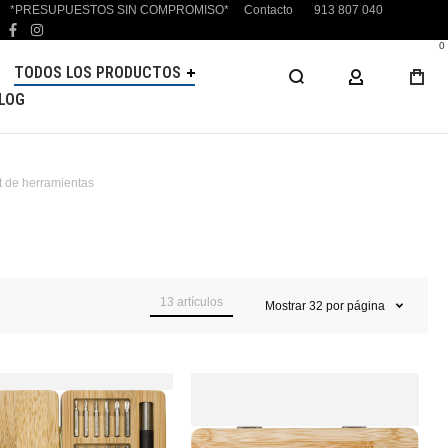
*PRESUPUESTOS SIN COMPROMISO*
Contacto
913 807 040
facebook
instagram
0
TODOS LOS PRODUCTOS
MI CUENTA
LOG
t de herramientas
13
artículos
Mostrar
32
por página