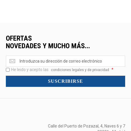
OFERTAS
NOVEDADES Y MUCHO MÁS...
Ofertas
<br>Novedades
He leido y acepto las
*
y
condiciones legales y de privacidad
mucho
SUSCRIBIRSE
más...
Calle del Puerto de Pozazal, 4, Naves 6 y 7