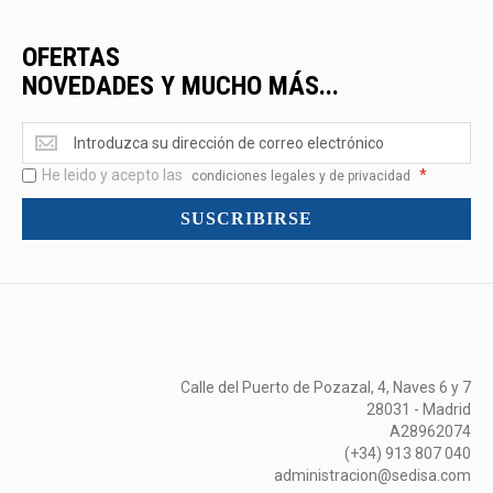
OFERTAS
NOVEDADES Y MUCHO MÁS...
Ofertas
<br>Novedades
He leido y acepto las
*
y
condiciones legales y de privacidad
mucho
SUSCRIBIRSE
más...
Calle del Puerto de Pozazal, 4, Naves 6 y 7
28031 - Madrid
A28962074
(+34) 913 807 040
administracion@sedisa.com