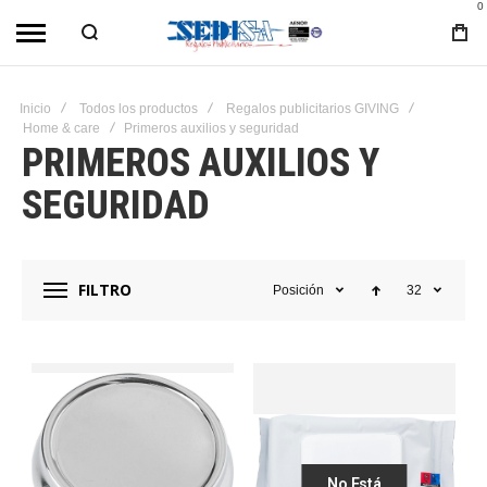
0
Inicio
Todos los productos
Regalos publicitarios GIVING
Home & care
Primeros auxilios y seguridad
PRIMEROS AUXILIOS Y
SEGURIDAD
FILTRO
Posición
32
No Está