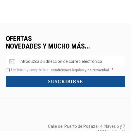
OFERTAS
NOVEDADES Y MUCHO MÁS...
Ofertas
<br>Novedades
He leido y acepto las
*
y
condiciones legales y de privacidad
mucho
SUSCRIBIRSE
más...
Calle del Puerto de Pozazal, 4, Naves 6 y 7