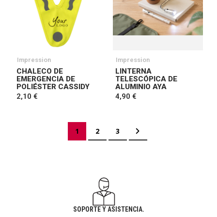
Impression
Impression
CHALECO DE
LINTERNA
EMERGENCIA DE
TELESCÓPICA DE
POLIÉSTER CASSIDY
ALUMINIO AYA
2,10 €
4,90 €
Página
Actualmente estás leyendo página
Página
Página
Página
Siguiente
1
2
3
SOPORTE Y ASISTENCIA.