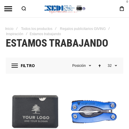
0
Inicio
Todos los productos
Regalos publicitarios GIVING
Inspiración
Estamos trabajando
ESTAMOS TRABAJANDO
FILTRO
Posición
32