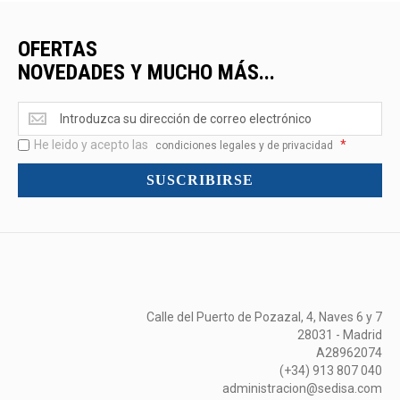
OFERTAS
NOVEDADES Y MUCHO MÁS...
Ofertas
<br>Novedades
He leido y acepto las
*
y
condiciones legales y de privacidad
mucho
SUSCRIBIRSE
más...
Calle del Puerto de Pozazal, 4, Naves 6 y 7
28031 - Madrid
A28962074
(+34) 913 807 040
administracion@sedisa.com