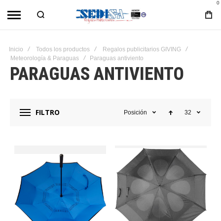
0
Inicio
Todos los productos
Regalos publicitarios GIVING
Meteorología & Paraguas
Paraguas antiviento
PARAGUAS ANTIVIENTO
FILTRO
Posición
32