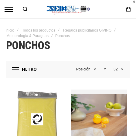
0
Inicio
Todos los productos
Regalos publicitarios GIVING
Meteorología & Paraguas
Ponchos
PONCHOS
FILTRO
Posición
32