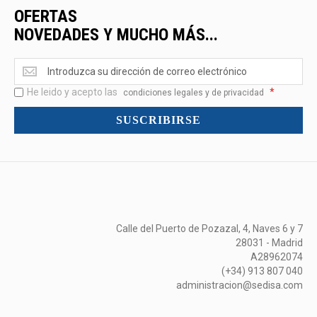
OFERTAS
NOVEDADES Y MUCHO MÁS...
Ofertas
<br>Novedades
He leido y acepto las
*
y
condiciones legales y de privacidad
mucho
SUSCRIBIRSE
más...
Calle del Puerto de Pozazal, 4, Naves 6 y 7
28031 - Madrid
A28962074
(+34) 913 807 040
administracion@sedisa.com