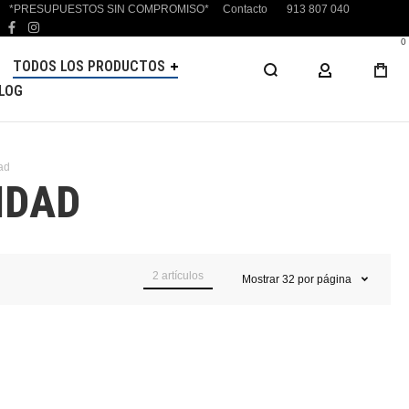
*PRESUPUESTOS SIN COMPROMISO*
Contacto
913 807 040
facebook
instagram
0
TODOS LOS PRODUCTOS
MI CUENTA
LOG
ad
IDAD
2
artículos
Mostrar
32
por página