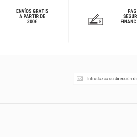
ENVÍOS GRATIS
PAG
A PARTIR DE
SEGUR
300€
FINANC
Ofertas
<br>Novedades
y
mucho
más...