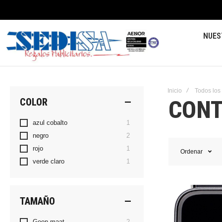
NUES
Inicio
Todos los
CONT
COLOR
artículo
azul cobalto
1
artículos
negro
2
artículo
rojo
1
Ordenar
artículo
verde claro
1
TAMAÑO
artículos
Geen maat
2