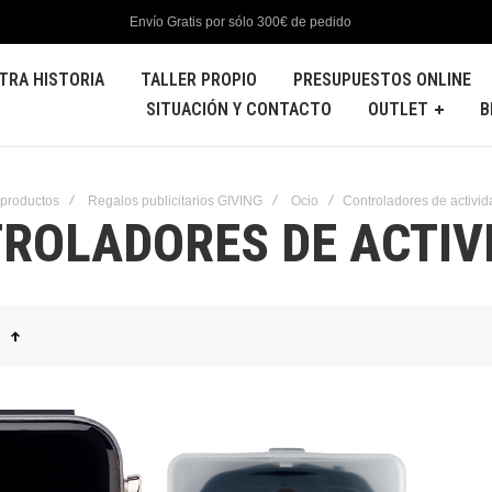
Envío Gratis por sólo 300€ de pedido
TRA HISTORIA
TALLER PROPIO
PRESUPUESTOS ONLINE
SITUACIÓN Y CONTACTO
OUTLET
B
 productos
Regalos publicitarios GIVING
Ocio
Controladores de activid
ROLADORES DE ACTIV