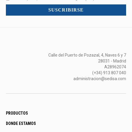
mucho
SUSCRIBIRSE
más...
Calle del Puerto de Pozazal, 4, Naves 6 y 7
28031 - Madrid
A28962074
(+34) 913 807 040
administracion@sedisa.com
PRODUCTOS
DONDE ESTAMOS