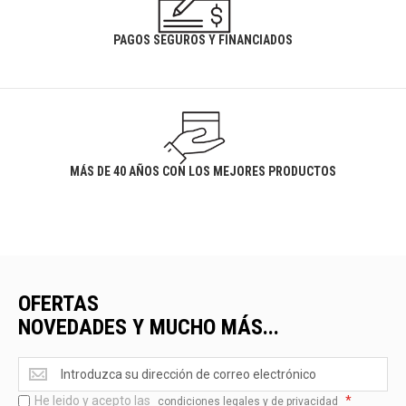
PAGOS SEGUROS Y FINANCIADOS
MÁS DE 40 AÑOS CON LOS MEJORES PRODUCTOS
OFERTAS
NOVEDADES Y MUCHO MÁS...
Ofertas
<br>Novedades
He leido y acepto las
*
y
condiciones legales y de privacidad