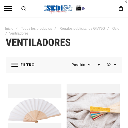
0
Inicio
Todos los productos
Regalos publicitarios GIVING
Ocio
Ventiladores
VENTILADORES
FILTRO
Posición
32