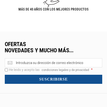
MÁS DE 40 AÑOS CON LOS MEJORES PRODUCTOS
OFERTAS
NOVEDADES Y MUCHO MÁS...
Ofertas
<br>Novedades
He leido y acepto las
*
y
condiciones legales y de privacidad
mucho
SUSCRIBIRSE
más...