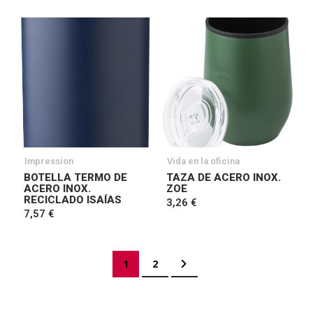
Impression
Vida en la oficina
BOTELLA TERMO DE
TAZA DE ACERO INOX.
ACERO INOX.
ZOE
RECICLADO ISAÍAS
3,26 €
7,57 €
Página
Actualmente estás leyendo página
Página
Página
Siguiente
1
2