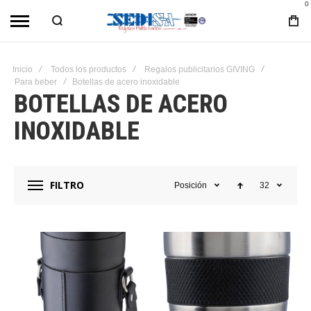
0
Inicio
Todos los productos
Regalos publicitarios GIVING
Para beber
Botellas de acero inoxidable
BOTELLAS DE ACERO
INOXIDABLE
FILTRO
Posición
32