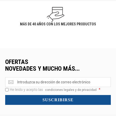
MÁS DE 40 AÑOS CON LOS MEJORES PRODUCTOS
OFERTAS
NOVEDADES Y MUCHO MÁS...
Ofertas
<br>Novedades
He leido y acepto las
*
y
condiciones legales y de privacidad
mucho
SUSCRIBIRSE
más...