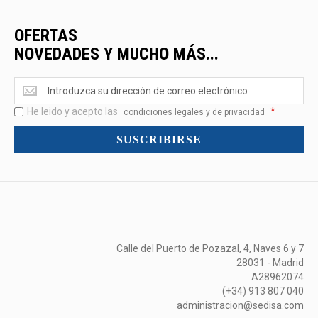
OFERTAS
NOVEDADES Y MUCHO MÁS...
Ofertas
<br>Novedades
He leido y acepto las
*
y
condiciones legales y de privacidad
mucho
SUSCRIBIRSE
más...
Calle del Puerto de Pozazal, 4, Naves 6 y 7
28031 - Madrid
A28962074
(+34) 913 807 040
administracion@sedisa.com