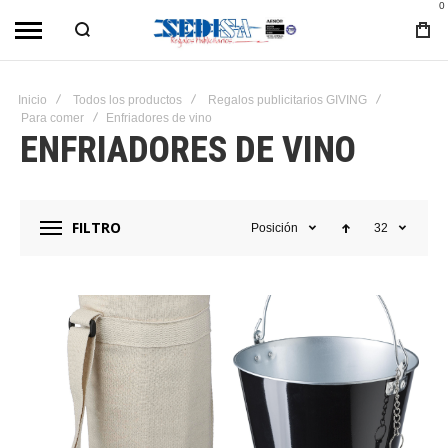
0
Inicio
Todos los productos
Regalos publicitarios GIVING
Para comer
Enfriadores de vino
ENFRIADORES DE VINO
FILTRO
Posición
32