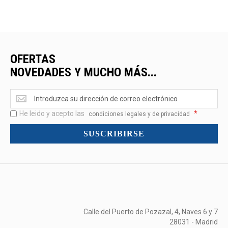
OFERTAS
NOVEDADES Y MUCHO MÁS...
Ofertas
<br>Novedades
He leido y acepto las
*
y
condiciones legales y de privacidad
mucho
SUSCRIBIRSE
más...
Calle del Puerto de Pozazal, 4, Naves 6 y 7
28031 - Madrid