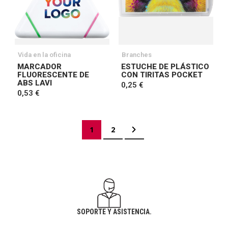
Vida en la oficina
Branches
MARCADOR
ESTUCHE DE PLÁSTICO
FLUORESCENTE DE
CON TIRITAS POCKET
ABS LAVI
0,25 €
0,53 €
Página
Actualmente estás leyendo página
Página
Página
Siguiente
1
2
SOPORTE Y ASISTENCIA.