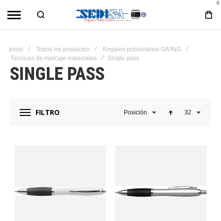
0
Inicio
Todos los productos
Regalos publicitarios GIVING
Técnicas de marcaje especiales
Single pass
SINGLE PASS
FILTRO
Posición
32