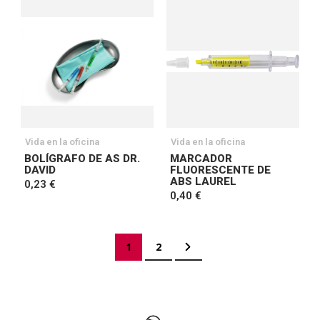
Vida en la oficina
Vida en la oficina
BOLÍGRAFO DE AS DR.
MARCADOR
DAVID
FLUORESCENTE DE
ABS LAUREL
0,23 €
0,40 €
Página
Actualmente estás leyendo página
Página
Página
Siguiente
1
2