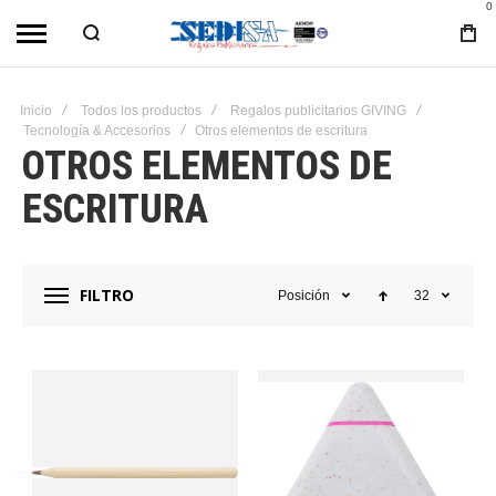
0
Inicio
Todos los productos
Regalos publicitarios GIVING
Tecnología & Accesorios
Otros elementos de escritura
OTROS ELEMENTOS DE
ESCRITURA
FILTRO
Posición
32