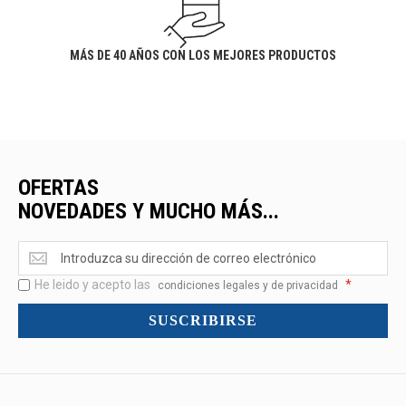
MÁS DE 40 AÑOS CON LOS MEJORES PRODUCTOS
OFERTAS
NOVEDADES Y MUCHO MÁS...
Ofertas
<br>Novedades
He leido y acepto las
*
y
condiciones legales y de privacidad
mucho
SUSCRIBIRSE
más...