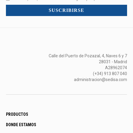
mucho
SUSCRIBIRSE
más...
Calle del Puerto de Pozazal, 4, Naves 6 y 7
28031 - Madrid
A28962074
(+34) 913 807 040
administracion@sedisa.com
PRODUCTOS
DONDE ESTAMOS