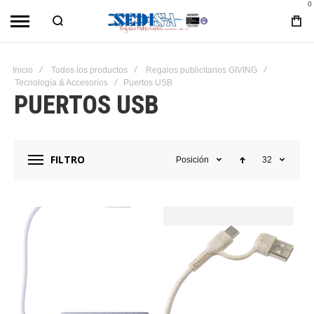
0
Inicio
Todos los productos
Regalos publicitarios GIVING
Tecnología & Accesorios
Puertos USB
PUERTOS USB
FILTRO
Posición
32