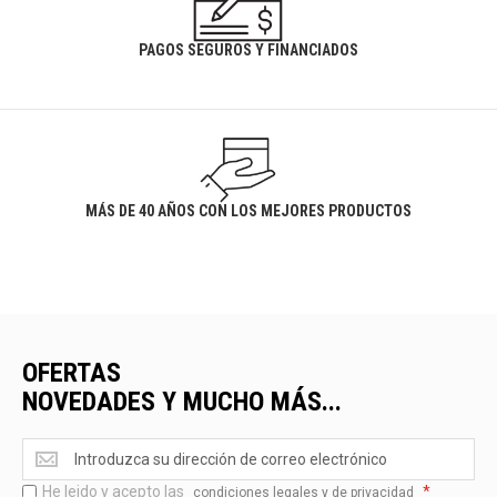
PAGOS SEGUROS Y FINANCIADOS
MÁS DE 40 AÑOS CON LOS MEJORES PRODUCTOS
OFERTAS
NOVEDADES Y MUCHO MÁS...
Ofertas
<br>Novedades
He leido y acepto las
*
y
condiciones legales y de privacidad