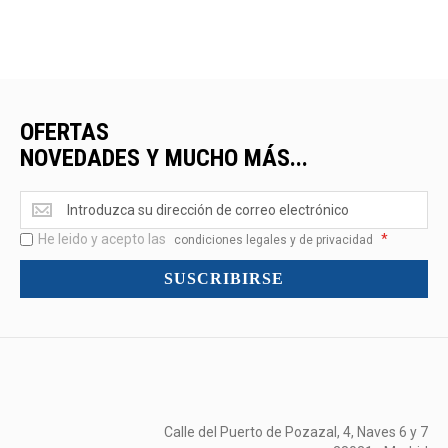
OFERTAS
NOVEDADES Y MUCHO MÁS...
Ofertas
<br>Novedades
He leido y acepto las
*
y
condiciones legales y de privacidad
mucho
SUSCRIBIRSE
más...
Calle del Puerto de Pozazal, 4, Naves 6 y 7