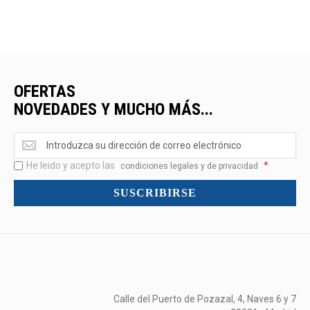
OFERTAS
NOVEDADES Y MUCHO MÁS...
Ofertas
<br>Novedades
He leido y acepto las
*
y
condiciones legales y de privacidad
mucho
SUSCRIBIRSE
más...
Calle del Puerto de Pozazal, 4, Naves 6 y 7