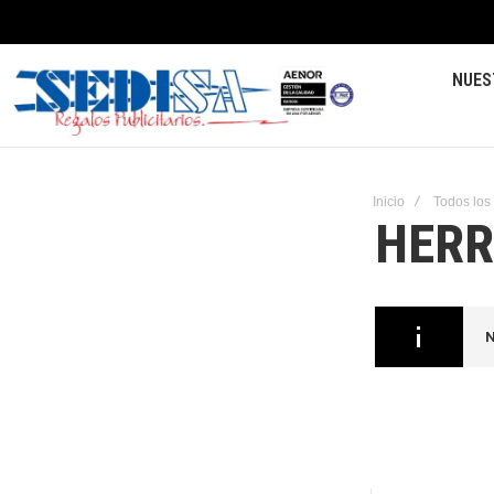
NUES
Inicio
Todos los
HERR
N