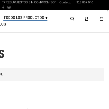
*PRESUPUESTOS SIN COMPROMISO*
Contacto
913 807 040
facebook
instagram
0
TODOS LOS PRODUCTOS
MI CUENTA
LOG
S
N.