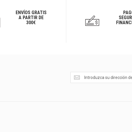
ENVÍOS GRATIS
PAG
A PARTIR DE
SEGUR
300€
FINANC
Ofertas
<br>Novedades
y
mucho
más...