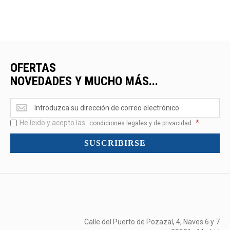
OFERTAS
NOVEDADES Y MUCHO MÁS...
Ofertas
<br>Novedades
He leido y acepto las
*
y
condiciones legales y de privacidad
mucho
SUSCRIBIRSE
más...
Calle del Puerto de Pozazal, 4, Naves 6 y 7