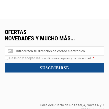
OFERTAS
NOVEDADES Y MUCHO MÁS...
Ofertas
<br>Novedades
He leido y acepto las
*
y
condiciones legales y de privacidad
mucho
SUSCRIBIRSE
más...
Calle del Puerto de Pozazal, 4, Naves 6 y 7