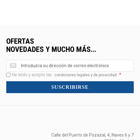
OFERTAS
NOVEDADES Y MUCHO MÁS...
Ofertas
<br>Novedades
He leido y acepto las
*
y
condiciones legales y de privacidad
mucho
SUSCRIBIRSE
más...
Calle del Puerto de Pozazal, 4, Naves 6 y 7