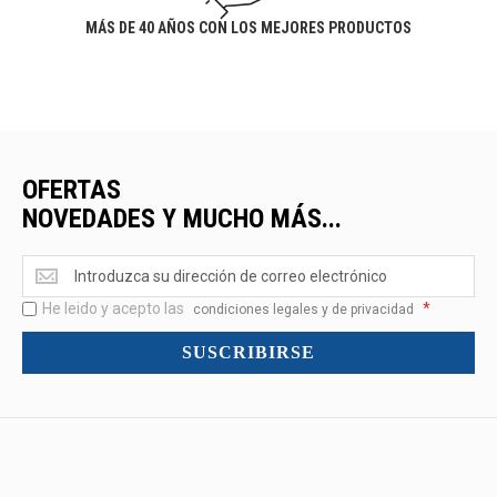
MÁS DE 40 AÑOS CON LOS MEJORES PRODUCTOS
OFERTAS
NOVEDADES Y MUCHO MÁS...
Ofertas
<br>Novedades
He leido y acepto las
*
y
condiciones legales y de privacidad
mucho
SUSCRIBIRSE
más...