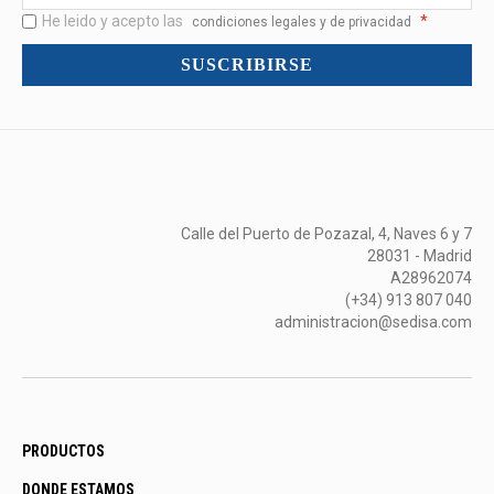
<br>Novedades
He leido y acepto las
*
y
condiciones legales y de privacidad
mucho
SUSCRIBIRSE
más...
Calle del Puerto de Pozazal, 4, Naves 6 y 7
28031 - Madrid
A28962074
(+34) 913 807 040
administracion@sedisa.com
PRODUCTOS
DONDE ESTAMOS