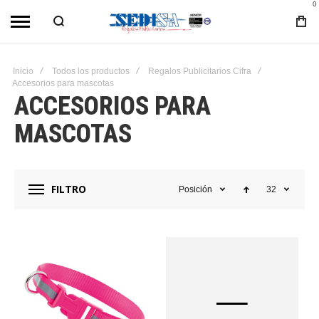
0
Inicio
Todos los productos
Regalos Publicitarios Cifra
Accesorios para mascotas
ACCESORIOS PARA
MASCOTAS
FILTRO
Posición
32