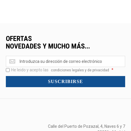
OFERTAS
NOVEDADES Y MUCHO MÁS...
Ofertas
<br>Novedades
He leido y acepto las
*
y
condiciones legales y de privacidad
mucho
SUSCRIBIRSE
más...
Calle del Puerto de Pozazal, 4, Naves 6 y 7