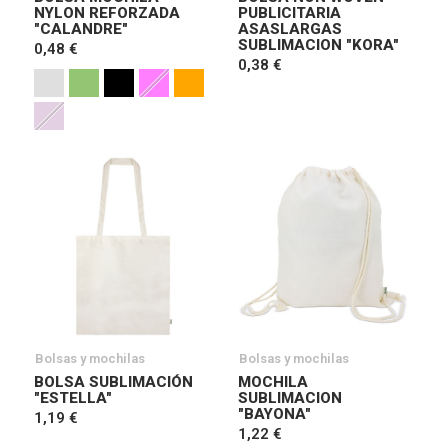
NYLON REFORZADA
PUBLICITARIA
"CALANDRE"
ASASLARGAS
SUBLIMACION "KORA"
0,48 €
0,38 €
Bolsas y mochilas
Bolsas y mochilas
BOLSA SUBLIMACIÓN
MOCHILA
"ESTELLA"
SUBLIMACION
"BAYONA"
1,19 €
1,22 €