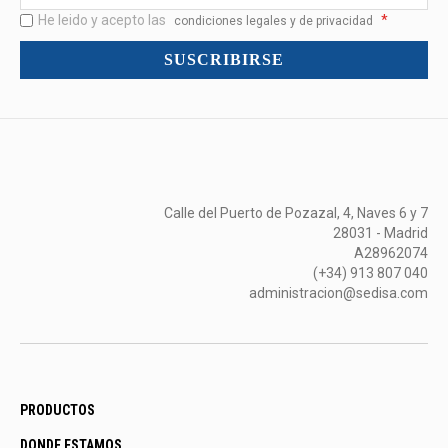
<br>Novedades
He leido y acepto las
*
y
condiciones legales y de privacidad
mucho
SUSCRIBIRSE
más...
Calle del Puerto de Pozazal, 4, Naves 6 y 7
28031 - Madrid
A28962074
(+34) 913 807 040
administracion@sedisa.com
PRODUCTOS
DONDE ESTAMOS