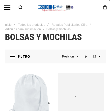
0
Inicio
Todos los productos
Regalos Publicitarios Cifra
Artículos para sublimación
Bolsas y mochilas
BOLSAS Y MOCHILAS
FILTRO
Posición
32