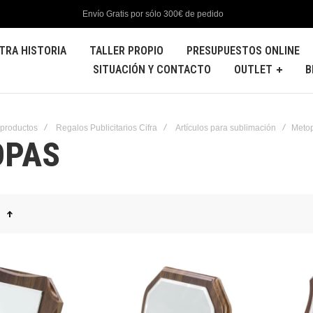
Envío Gratis por sólo 300€ de pedido
TRA HISTORIA
TALLER PROPIO
PRESUPUESTOS ONLINE
SITUACIÓN Y CONTACTO
OUTLET
B
 productos
Regalos Publicitarios Cifra
Artículos para sublimación
Meto
OPAS