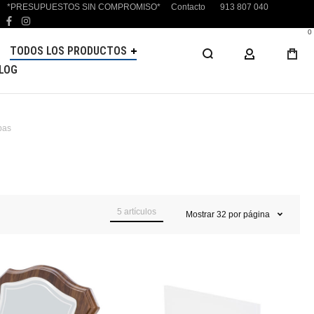
*PRESUPUESTOS SIN COMPROMISO*
Contacto
913 807 040
facebook
instagram
0
TODOS LOS PRODUCTOS
MI CUENTA
LOG
pas
5
artículos
Mostrar
32
por página