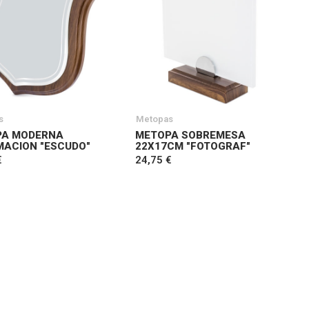
s
Metopas
PA MODERNA
METOPA SOBREMESA
MACION "ESCUDO"
22X17CM "FOTOGRAF"
€
24,75 €