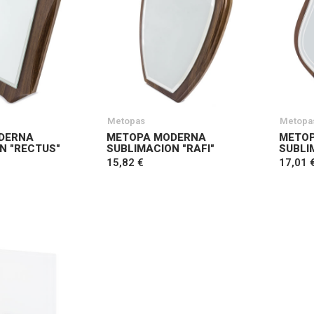
Metopas
Metopa
DERNA
METOPA MODERNA
METO
N "RECTUS"
SUBLIMACION "RAFI"
SUBLI
15,82 €
17,01 