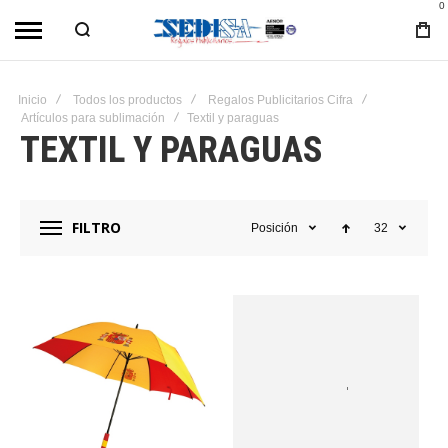
0
Inicio
Todos los productos
Regalos Publicitarios Cifra
Artículos para sublimación
Textil y paraguas
TEXTIL Y PARAGUAS
FILTRO
Posición
32