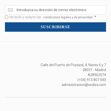
Ofertas
<br>Novedades
He leido y acepto las
*
y
condiciones legales y de privacidad
mucho
SUSCRIBIRSE
más...
Calle del Puerto de Pozazal, 4, Naves 6 y 7
28031 - Madrid
A28962074
(+34) 913 807 040
administracion@sedisa.com