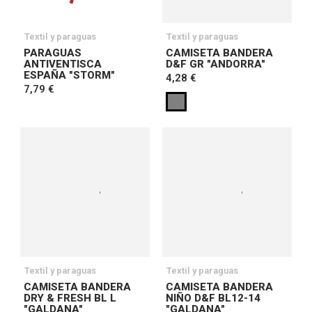
Textil y paraguas
Textil y paraguas
PARAGUAS
CAMISETA BANDERA
ANTIVENTISCA
D&F GR "ANDORRA"
ESPAÑA "STORM"
4,28 €
7,79 €
Textil y paraguas
Textil y paraguas
CAMISETA BANDERA
CAMISETA BANDERA
DRY & FRESH BL L
NIÑO D&F BL12-14
"GALDANA"
"GALDANA"