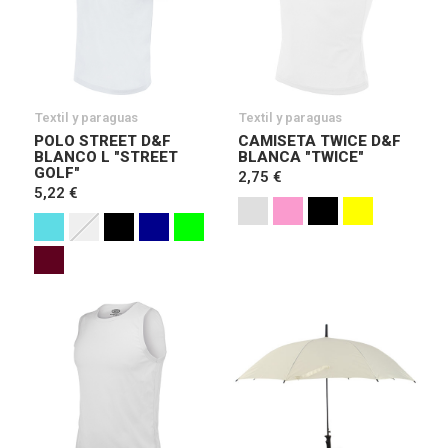
Textil y paraguas
Textil y paraguas
POLO STREET D&F
CAMISETA TWICE D&F
BLANCO L "STREET
BLANCA "TWICE"
GOLF"
2,75 €
5,22 €