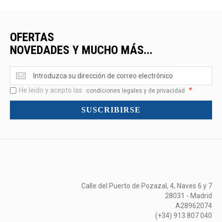
OFERTAS
NOVEDADES Y MUCHO MÁS...
Ofertas
<br>Novedades
He leido y acepto las
*
y
condiciones legales y de privacidad
mucho
SUSCRIBIRSE
más...
Calle del Puerto de Pozazal, 4, Naves 6 y 7
28031 - Madrid
A28962074
(+34) 913 807 040