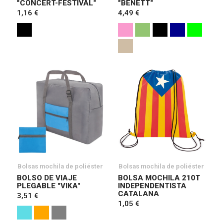
"CONCERT-FESTIVAL"
"BENETT"
1,16 €
4,49 €
Bolsas mochila de poliéster
Bolsas mochila de poliéster
BOLSO DE VIAJE
BOLSA MOCHILA 210T
PLEGABLE "VIKA"
INDEPENDENTISTA
CATALANA
3,51 €
1,05 €