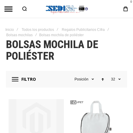
0
Inicio
Todos los productos
Regalos Publicitarios Cifra
Bolsas mochilas
Bolsas mochila de poliéster
BOLSAS MOCHILA DE
POLIÉSTER
FILTRO
Posición
32