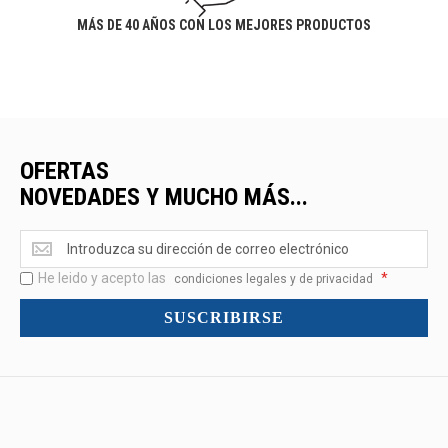
MÁS DE 40 AÑOS CON LOS MEJORES PRODUCTOS
OFERTAS
NOVEDADES Y MUCHO MÁS...
Ofertas
<br>Novedades
He leido y acepto las
*
y
condiciones legales y de privacidad
mucho
SUSCRIBIRSE
más...