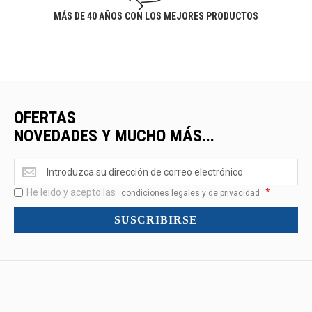
MÁS DE 40 AÑOS CON LOS MEJORES PRODUCTOS
OFERTAS
NOVEDADES Y MUCHO MÁS...
Ofertas
<br>Novedades
He leido y acepto las
*
y
condiciones legales y de privacidad
mucho
SUSCRIBIRSE
más...