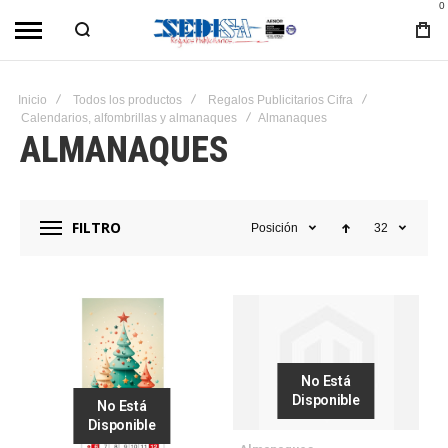
0
Inicio
Todos los productos
Regalos Publicitarios Cifra
Calendarios, alfombrillas y almanaques
Almanaques
ALMANAQUES
FILTRO
Posición
32
No Está
Disponible
No Está
Disponible