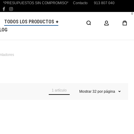
*PRESUPUESTOS SIN COMPROMISO*
Contacto
913 807 040
facebook
instagram
0
TODOS LOS PRODUCTOS
MI CUENTA
LOG
ntadores
1
artículo
Mostrar
32
por página