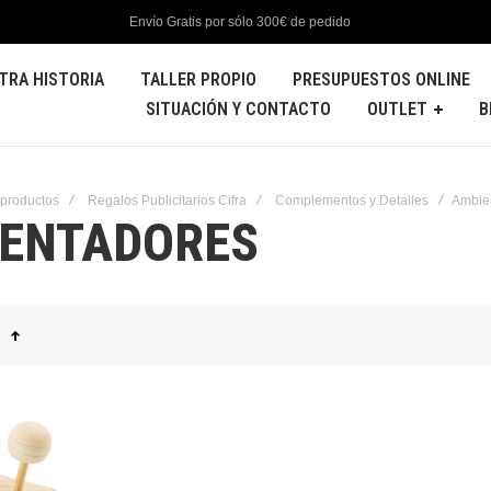
Envío Gratis por sólo 300€ de pedido
TRA HISTORIA
TALLER PROPIO
PRESUPUESTOS ONLINE
SITUACIÓN Y CONTACTO
OUTLET
B
 productos
Regalos Publicitarios Cifra
Complementos y Detalles
Ambie
ENTADORES