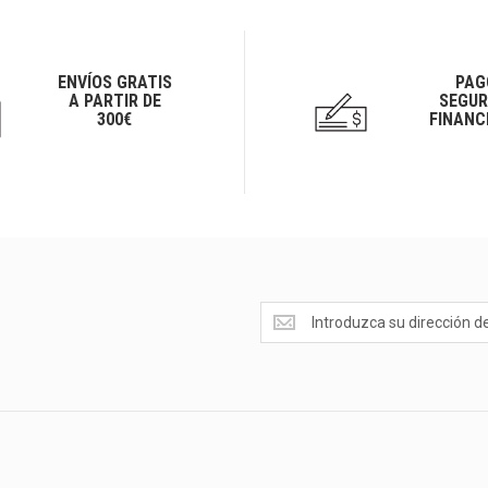
ENVÍOS GRATIS
PAG
A PARTIR DE
SEGUR
300€
FINANC
Ofertas
<br>Novedades
y
mucho
más...