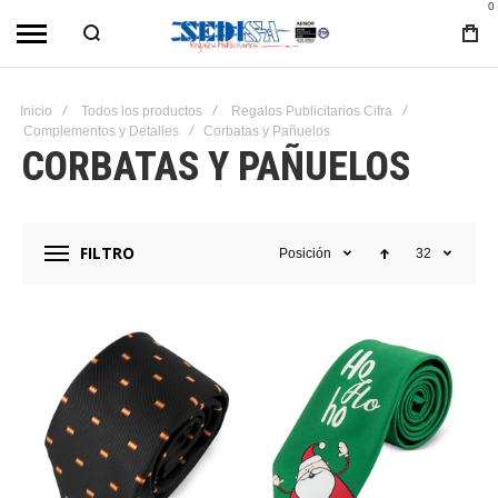
0
Inicio
Todos los productos
Regalos Publicitarios Cifra
Complementos y Detalles
Corbatas y Pañuelos
CORBATAS Y PAÑUELOS
FILTRO
Posición
32