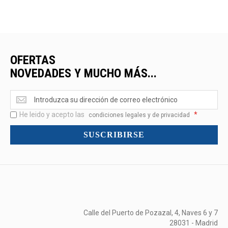
OFERTAS
NOVEDADES Y MUCHO MÁS...
Ofertas
<br>Novedades
He leido y acepto las
*
y
condiciones legales y de privacidad
mucho
SUSCRIBIRSE
más...
Calle del Puerto de Pozazal, 4, Naves 6 y 7
28031 - Madrid