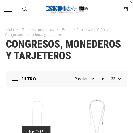
0
Inicio
Todos los productos
Regalos Publicitarios Cifra
Congresos, monederos y tarjeteros
CONGRESOS, MONEDEROS
Y TARJETEROS
FILTRO
Posición
32
No Está