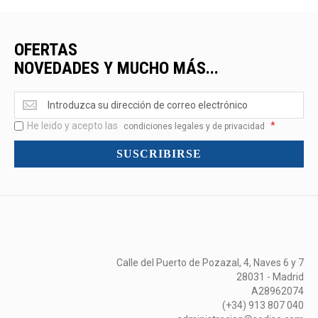
OFERTAS
NOVEDADES Y MUCHO MÁS...
Ofertas
<br>Novedades
He leido y acepto las
*
y
condiciones legales y de privacidad
mucho
SUSCRIBIRSE
más...
Calle del Puerto de Pozazal, 4, Naves 6 y 7
28031 - Madrid
A28962074
(+34) 913 807 040