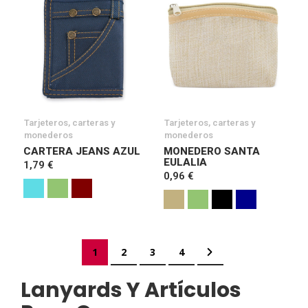
Tarjeteros, carteras y
Tarjeteros, carteras y
monederos
monederos
CARTERA JEANS AZUL
MONEDERO SANTA
EULALIA
1,79 €
0,96 €
Página
Actualmente estás leyendo página
Página
Página
Página
Página
Siguiente
1
2
3
4
Lanyards Y Artículos