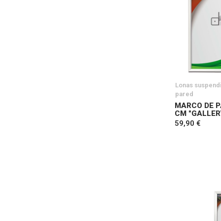
Lonas suspend
pared
MARCO DE P
CM "GALLER
59,90 €