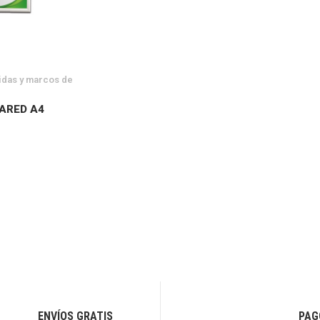
idas y marcos de
ARED A4
ENVÍOS GRATIS
PAG