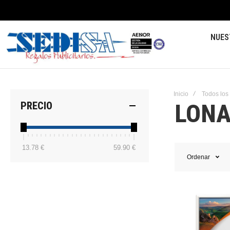
NUES
Inicio
Todos los
LONA
PRECIO
13.78 €
59.90 €
Ordenar