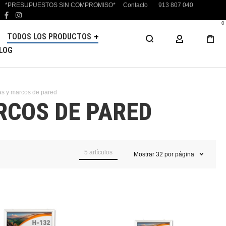
*PRESUPUESTOS SIN COMPROMISO*
Contacto
913 807 040
facebook
instagram
0
TODOS LOS PRODUCTOS
MI CUENTA
LOG
s y marcos de pared
RCOS DE PARED
5
artículos
Mostrar
32
por página