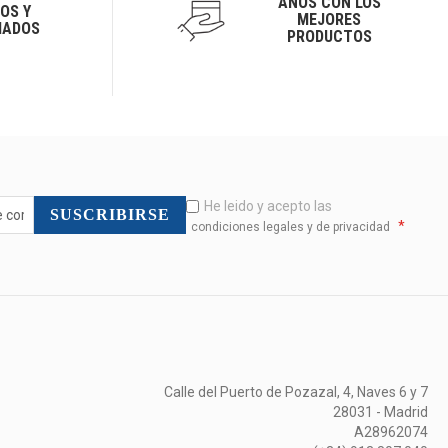
AÑOS CON LOS
OS Y
MEJORES
IADOS
PRODUCTOS
He leido y acepto las
SUSCRIBIRSE
*
condiciones legales y de privacidad
Calle del Puerto de Pozazal, 4, Naves 6 y 7
28031 - Madrid
A28962074