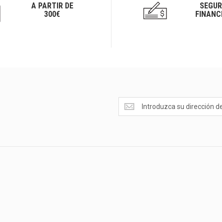
A PARTIR DE
SEGUR
300€
FINANC
Ofertas
<br>Novedades
y
mucho
más...