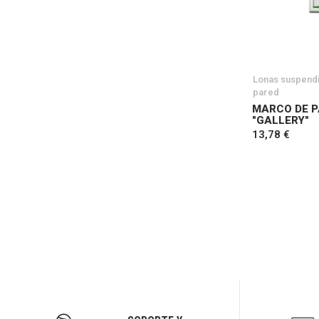
Lonas suspend
pared
MARCO DE P
"GALLERY"
13,78 €