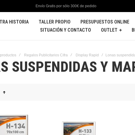
Envío Gratis por sólo 300€ de pedido
TRA HISTORIA
TALLER PROPIO
PRESUPUESTOS ONLINE
SITUACIÓN Y CONTACTO
OUTLET
B
 productos
Regalos Publicitarios Cifra
Display Rapid
Lonas suspendida
S SUSPENDIDAS Y MA