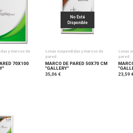
No Está
Disponible
idas y marcos de
Lonas suspendidas y marcos de
Lonas s
pared
pared
ARED 70X100
MARCO DE PARED 50X70 CM
MARCO
Y"
"GALLERY"
"GALL
35,06 €
23,59 