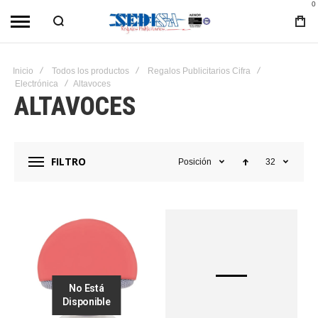
0
Inicio
Todos los productos
Regalos Publicitarios Cifra
Electrónica
Altavoces
ALTAVOCES
FILTRO
Posición
32
No Está
Disponible