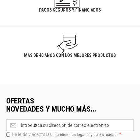
PAGOS SEGUROS Y FINANCIADOS
MÁS DE 40 AÑOS CON LOS MEJORES PRODUCTOS
OFERTAS
NOVEDADES Y MUCHO MÁS...
Ofertas
<br>Novedades
He leido y acepto las
*
y
condiciones legales y de privacidad