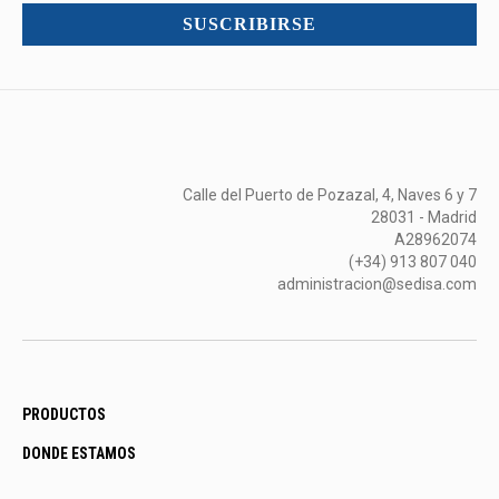
mucho
SUSCRIBIRSE
más...
Calle del Puerto de Pozazal, 4, Naves 6 y 7
28031 - Madrid
A28962074
(+34) 913 807 040
administracion@sedisa.com
PRODUCTOS
DONDE ESTAMOS