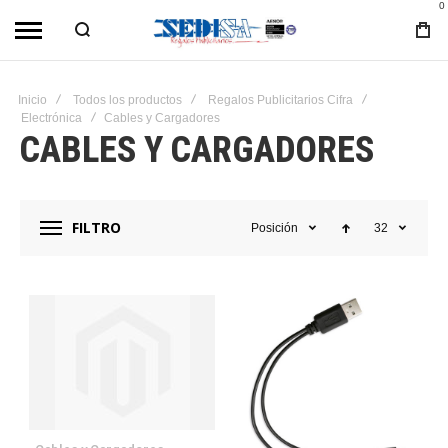
0
Inicio
Todos los productos
Regalos Publicitarios Cifra
Electrónica
Cables y Cargadores
CABLES Y CARGADORES
FILTRO
Posición
32