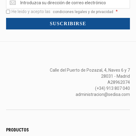
<br>Novedades
He leido y acepto las
*
y
condiciones legales y de privacidad
mucho
SUSCRIBIRSE
más...
Calle del Puerto de Pozazal, 4, Naves 6 y 7
28031 - Madrid
A28962074
(+34) 913 807 040
administracion@sedisa.com
PRODUCTOS