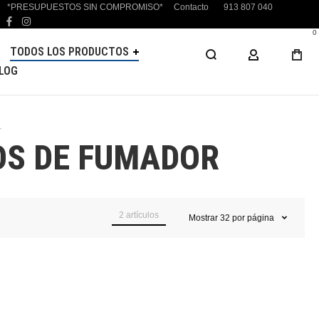
*PRESUPUESTOS SIN COMPROMISO*
Contacto
913 807 040
facebook
instagram
0
TODOS LOS PRODUCTOS
MI CUENTA
LOG
r
OS DE FUMADOR
2
artículos
Mostrar
32
por página