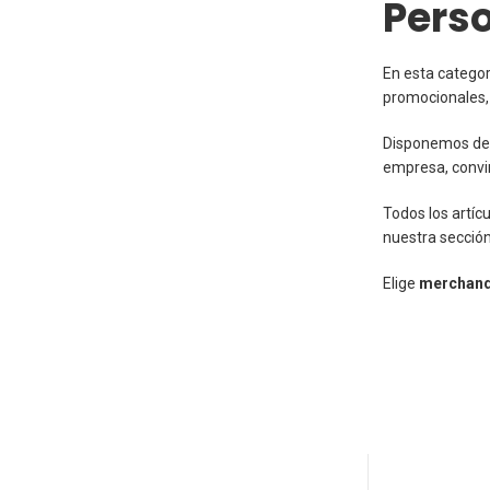
Pers
En esta catego
promocionales, 
Disponemos de
empresa, convir
Todos los artíc
nuestra secció
Elige
merchand