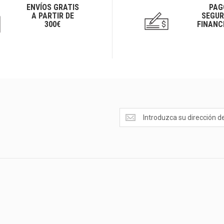
ENVÍOS GRATIS
PAG
A PARTIR DE
SEGUR
300€
FINANC
Ofertas
<br>Novedades
y
mucho
más...