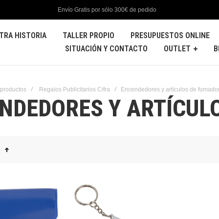
Envío Gratis por sólo 300€ de pedido
TRA HISTORIA
TALLER PROPIO
PRESUPUESTOS ONLINE
SITUACIÓN Y CONTACTO
OUTLET
B
 productos
Regalos Publicitarios Cifra
Encendedores y artículos de fumado
NDEDORES Y ARTÍCUL