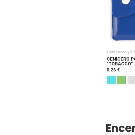
Ceniceros y a
CENICERO P
"TOBACCO"
0,26 €
Ence