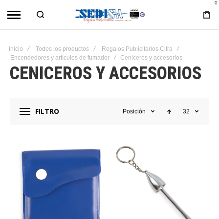
0
Inicio
Todos los productos
Regalos Publicitarios Cifra
Encendedores y artículos de fumador
Ceniceros y accesorios
CENICEROS Y ACCESORIOS
FILTRO
Posición
32