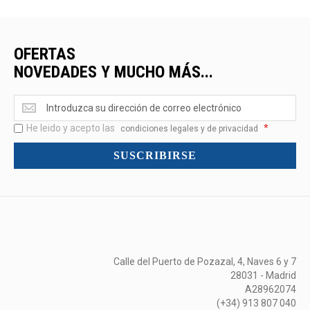
OFERTAS
NOVEDADES Y MUCHO MÁS...
Ofertas
<br>Novedades
He leido y acepto las
*
y
condiciones legales y de privacidad
mucho
SUSCRIBIRSE
más...
Calle del Puerto de Pozazal, 4, Naves 6 y 7
28031 - Madrid
A28962074
(+34) 913 807 040