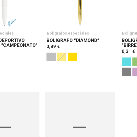
eciales
Bolígrafos especiales
Bolígra
DEPORTIVO
BOLIGRAFO "DIAMOND"
BOLIG
S "CAMPEONATO"
"BIRRE
0,89 €
0,31 €