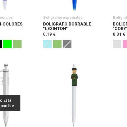
eciales
Bolígrafos especiales
Bolígra
4 COLORES
BOLIGRAFO BORRABLE
BOLIG
"LEXINTON"
"CORY
0,19 €
0,31 €
o Está
sponible