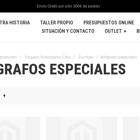
Envío Gratis por sólo 300€ de pedido
TRA HISTORIA
TALLER PROPIO
PRESUPUESTOS ONLINE
SITUACIÓN Y CONTACTO
OUTLET
B
 productos
Regalos Publicitarios Cifra
Escritura
Bolígrafos especiales
GRAFOS ESPECIALES