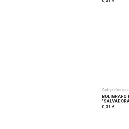
0,31 €
Bolígrafos esp
BOLIGRAFO
"SALVADORA
0,31 €