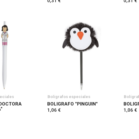
0,31 €
0,31 €
eciales
Bolígrafos especiales
Bolígra
 DOCTORA
BOLIGRAFO "PINGUIN"
BOLIG
"
1,06 €
1,06 €