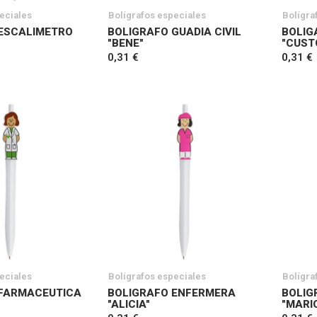
eciales
Bolígrafos especiales
Bolígra
ESCALIMETRO
BOLIGRAFO GUADIA CIVIL
BOLIG
"BENE"
"CUST
0,31 €
0,31 €
eciales
Bolígrafos especiales
Bolígra
 FARMACEUTICA
BOLIGRAFO ENFERMERA
BOLIG
"ALICIA"
"MARI