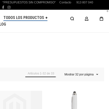
*PRESUPUESTOS SIN COMPROMISO*
Contacto
913 807 040
facebook
instagram
0
TODOS LOS PRODUCTOS
MI CUENTA
LOG
Artículos
1
-
32
de
33
Mostrar
32
por página