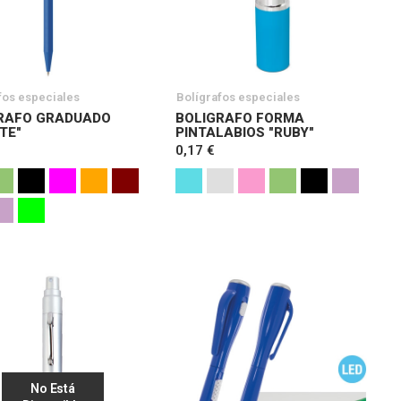
fos especiales
Bolígrafos especiales
RAFO GRADUADO
BOLIGRAFO FORMA
TE"
PINTALABIOS "RUBY"
0,17 €
No Está