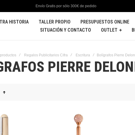
Envío Gratis por sólo 300€ de pedido
TRA HISTORIA
TALLER PROPIO
PRESUPUESTOS ONLINE
SITUACIÓN Y CONTACTO
OUTLET
B
 productos
Regalos Publicitarios Cifra
Escritura
Bolígrafos Pierre Delo
GRAFOS PIERRE DELON