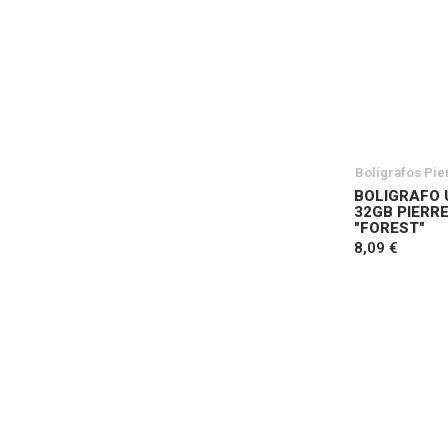
Bolígrafos Pie
BOLIGRAFO 
32GB PIERR
"FOREST"
8,09 €