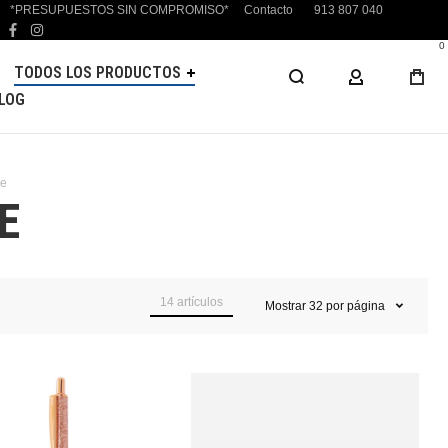
*PRESUPUESTOS SIN COMPROMISO*
Contacto
913 807 040
facebook
instagram
0
TODOS LOS PRODUCTOS
MI CUENTA
LOG
ne
E
14
artículos
Mostrar
32
por página