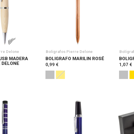
rre Delone
Bolígrafos Pierre Delone
Bolígra
USB MADERA
BOLIGRAFO MARILIN ROSÉ
BOLIG
E DELONE
0,99 €
1,07 €