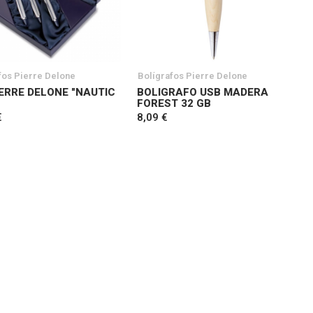
fos Pierre Delone
Bolígrafos Pierre Delone
IERRE DELONE "NAUTIC
BOLIGRAFO USB MADERA
FOREST 32 GB
€
8,09 €