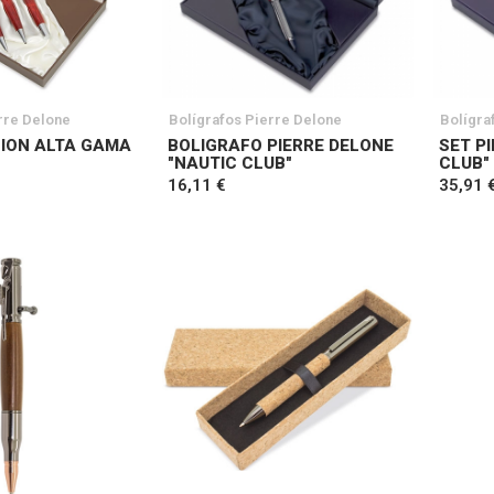
rre Delone
Bolígrafos Pierre Delone
Bolígra
ION ALTA GAMA
BOLIGRAFO PIERRE DELONE
SET P
"NAUTIC CLUB"
CLUB"
16,11 €
35,91 