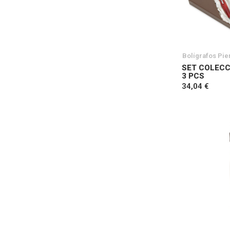
Bolígrafos Pie
SET COLECC
3 PCS
34,04 €