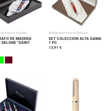
fos Pierre Delone
Bolígrafos Pierre Delone
RAFO DE MADERA
SET COLECCION ALTA GAMA
E DELONE "SAINT
1 PC
13,91 €