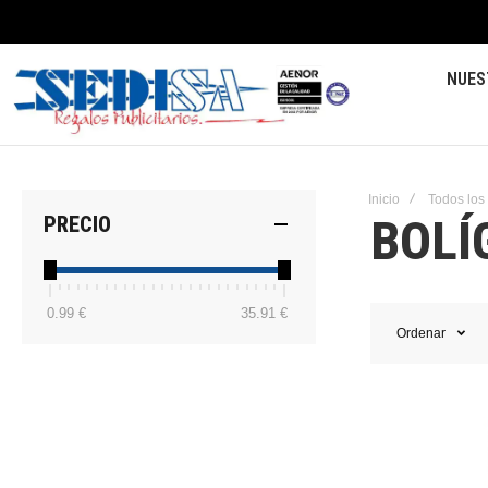
NUES
Inicio
Todos los
BOLÍ
PRECIO
0.99 €
35.91 €
Ordenar