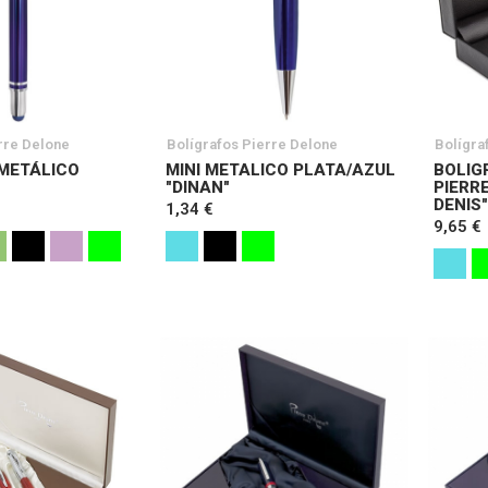
rre Delone
Bolígrafos Pierre Delone
Bolígra
METÁLICO
MINI METALICO PLATA/AZUL
BOLIG
"DINAN"
PIERR
DENIS"
1,34 €
9,65 €